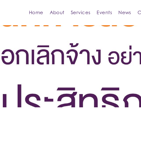
Home
About
Services
Events
News
C