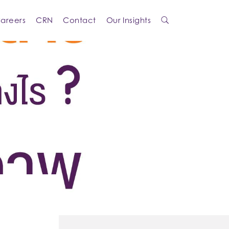
areers
CRN
Contact
Our Insights