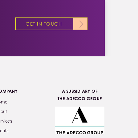
GET IN TOUCH
OMPANY
A SUBSIDIARY OF
THE ADECCO GROUP
ome
out
rvices
ents