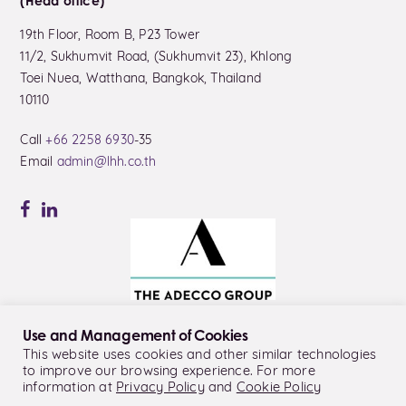
(Head office)
19th Floor, Room B, P23 Tower
11/2, Sukhumvit Road, (Sukhumvit 23), Khlong
Toei Nuea, Watthana, Bangkok, Thailand
10110
Call
+66 2258 6930
-35
Email
admin@lhh.co.th
Use and Management of Cookies
This website uses cookies and other similar technologies
to improve our browsing experience. For more
© LHH Thailand Co., Ltd.
information at
Privacy Policy
and
Cookie Policy