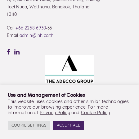
Toei Nuea, Watthana, Bangkok, Thailand
10110
Call
+66 2258 6930
-35
Email
admin@lhh.co.th
Use and Management of Cookies
This website uses cookies and other similar technologies
to improve our browsing experience. For more
© LHH Thailand Co., Ltd.
information at
Privacy Policy
and
Cookie Policy
Privacy Policy
Cookie Policy
COOKIE SETTINGS
ACCEPT ALL