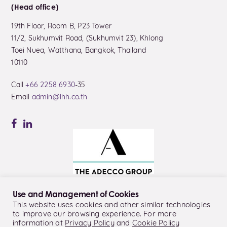
(Head office)
19th Floor, Room B, P23 Tower
11/2, Sukhumvit Road, (Sukhumvit 23), Khlong
Toei Nuea, Watthana, Bangkok, Thailand
10110
Call
+66 2258 6930
-35
Email
admin@lhh.co.th
Use and Management of Cookies
This website uses cookies and other similar technologies
to improve our browsing experience. For more
© LHH Thailand Co., Ltd.
information at
Privacy Policy
and
Cookie Policy